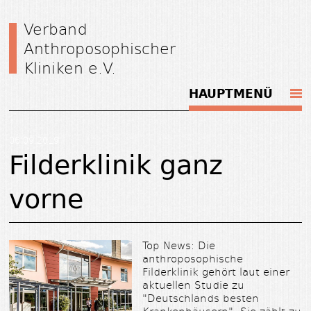
Verband
Anthroposophischer
Kliniken e.V.
HAUPTMENÜ
06.09.2019
Filderklinik ganz
vorne
Top News: Die
anthroposophische
Filderklinik gehört laut einer
aktuellen Studie zu
"Deutschlands besten
Krankenhäusern". Sie zählt zu