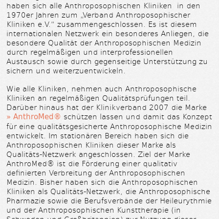
haben sich alle Anthroposophischen Kliniken in den
1970er Jahren zum „Verband Anthroposophischer
Kliniken e.V.“ zusammengeschlossen. Es ist diesem
internationalen Netzwerk ein besonderes Anliegen, die
besondere Qualität der Anthroposophischen Medizin
durch regelmäßigen und interprofessionellen
Austausch sowie durch gegenseitige Unterstützung zu
sichern und weiterzuentwickeln.
Wie alle Kliniken, nehmen auch Anthroposophische
Kliniken an regelmäßigen Qualitätsprüfungen teil.
Darüber hinaus hat der Klinikverband 2007 die Marke
» AnthroMed®
schützen lassen und damit das Konzept
für eine qualitätsgesicherte Anthroposophische Medizin
entwickelt. Im stationären Bereich haben sich die
Anthroposophischen Kliniken dieser Marke als
Qualitäts-Netzwerk angeschlossen. Ziel der Marke
AnthroMed® ist die Förderung einer qualitativ
definierten Verbreitung der Anthroposophischen
Medizin. Bisher haben sich die Anthroposophischen
Kliniken als Qualitäts-Netzwerk, die Anthroposophische
Pharmazie sowie die Berufsverbände der Heileurythmie
und der Anthroposophischen Kunsttherapie (in
Schweden und Großbritannien) zur Nutzung dieser